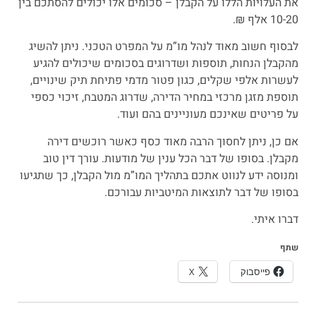
את העלויות הללו על הקבלן – סכומים אלו יכולים להסתכם בין
10-20 אלף ₪.
לבסוף חשוב מאוד לנהל מו”מ על המפרט הטכני. ניתן להשיג
מהקבלן הנחות, תוספות ושדרוגים בסכומים שיכולים להגיע
לעשרות אלפי שקלים, כגון פטור מדמי פתיחת תיק שינויים,
תוספת מזגן מרכזי במחיר הדירה, שדרוג המטבח, זיכוי כספי
על פריטים שאינכם מעוניינים בהם ועוד.
אם כן, ניתן לחסוך הרבה מאוד כסף כאשר רוכשים דירה
מקבלן. בסופו של דבר הכל ענין של מודעות. עורך דין טוב
ומנוסה ידע לנווט אתכם בתהליך המו”מ מול הקבלן, כך שתגיעו
בסופו של דבר לתוצאות המיטביות עבורכם.
דברו איתי.
שתף
פייסבוק
X