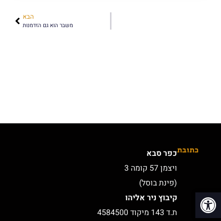
הבא
משבר הוא גם הזדמנות
כתובת
כפר סבא
ויצמן 57 קומה 3
(פינת בוסל)
פתח סרגל נגישות
קיבוץ ניר אליהו
ת.ד 143 מיקוד 4584500