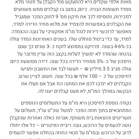
מאות אלפי שקלים היא להתעקש מול הקבלן על פטור מלא
ממדד תשומות הבניה. כיום, במצב בו קבלנים ממש משוועים
למכירות, ותוסיפו לכך את תיקון מס’ 9 לחוק המכר שמגביל
את הקבלנים באפשרות להצמיד את מלוא מחיר הדירה למדד,
מאפשר לרוכשי דירות לנהל מו”מ אפקטיבי על גובה ההצמדה
למדד, עד כדי ביטול מוחלט שלו. בשנים האחרונות המדד עולה
בכ-4-6% בשנה. פרויקט בממוצע לוקח כ -3 שנים כך שגם
בהנחה שהמדד לא ימשיך לעלות בקצב הזה עדין מדובר על
חיסכון של כ -3% ממחיר הדירה בכל שנה. דירה ממוצעת כיום
עולה סביב 3.5 מיליון ₪ – תעשו לבד את החשבון ותגיעו
לחיסכון של כ – 100 אלף ₪ בכל שנה. חשוב לציין שרוב
הקבלנים לא ינדבו לכם את המתנה הזו אבל אם תעלו את
הבקשה במהלך המו”מ, לא מעט קבלנים יענו לה.
נקודה נוספת לחיסכון היא מו”מ על התשלומים הנוספים
המתחבאים בתוך חוזה המכר. למשל שכ”ט עו”ד, תשלום על
תשריטים והוצאות בית משותף, אגרות כאלה ואחרות שהקבלן
נוטה להעמיס על הרוכש, גובה ריבית הפיגורים – כל אלו יחולו
לרוב על הרוכש ובמו”מ על תנאי החוזה בהחלט אפשר להעמיס