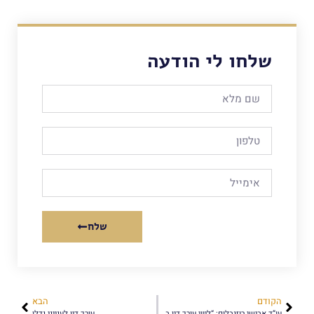
שלחו לי הודעה
שלח
הקודם
הבא
עו”ד אבישי רוזנבלום: “ליווי עורך דין בעסקת נדל”ן הוא הכרח – לא מותרות”
עורך דין לענייני נדלן