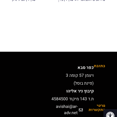
כתובת
כפר סבא
ויצמן 57 קומה 3
(פינת בוסל)
קיבוץ ניר אליהו
ת.ד 143 מיקוד 4584500
פרטי
avishai@ar-
פתח סרגל נגישות
התקשרות
adv.net