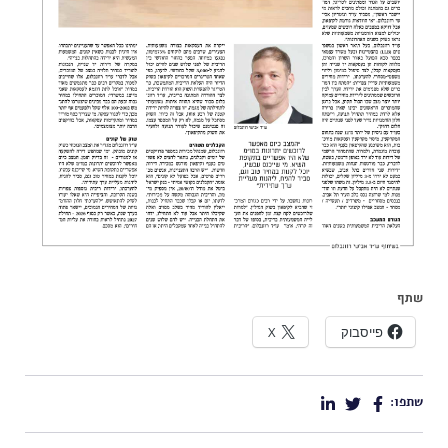
שתף
פייסבוק
X
שתפו: