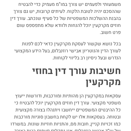
משמעותי ולפעמים יש צורך במו”מ מעמיק כדי להבטיח
שההסכם יהיה לטובת הלקוח. לעיתים קרובות, יש גם צורך
בהבנת ההשלכות המשפטיות של כל סעיף שנכתב. עורך דין
חוזים מקרקעין יוכל להנחות ולוודא שלא מתפספס שום
פרט חשוב.
בכל נושא שקשור לעסקת מקרקעין כדאי לכם לפנות
לעורך הדין והנוטריון אבישי רוזנבלום, בעל הידע המקצועי
הנדרש ובעל ניסיון רב בליווי לקוחות.
חשיבות עורך דין בחוזי
מקרקעין
עסקאות במקרקעין הן מהותיות ומורכבות, ודורשות ייעוץ
משפטי מקצועי. עורך דין חוזים מקרקעין יוכל להבטיח כי
כל ההיבטים המשפטיים ייחשבו ויתנהלו בצורה מקצועית
ובטוחה. בעסקאות אלו יש לקחת בחשבון סוגיות מורכבות
כמו זכויות קניין, חובות מס, והתניות חוזיות שונות. במשרדו
של עו”ד אבישי רוזנבלום, אנו נתקלים פעמים רבות בצורך