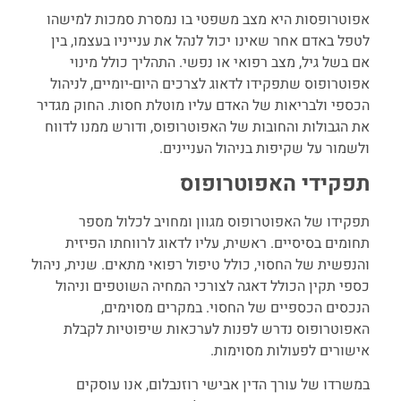
אפוטרופסות היא מצב משפטי בו נמסרת סמכות למישהו
לטפל באדם אחר שאינו יכול לנהל את ענייניו בעצמו, בין
אם בשל גיל, מצב רפואי או נפשי. התהליך כולל מינוי
אפוטרופוס שתפקידו לדאוג לצרכים היום-יומיים, לניהול
הכספי ולבריאות של האדם עליו מוטלת חסות. החוק מגדיר
את הגבולות והחובות של האפוטרופוס, ודורש ממנו לדווח
ולשמור על שקיפות בניהול העניינים.
תפקידי האפוטרופוס
תפקידו של האפוטרופוס מגוון ומחויב לכלול מספר
תחומים בסיסיים. ראשית, עליו לדאוג לרווחתו הפיזית
והנפשית של החסוי, כולל טיפול רפואי מתאים. שנית, ניהול
כספי תקין הכולל דאגה לצורכי המחיה השוטפים וניהול
הנכסים הכספיים של החסוי. במקרים מסוימים,
האפוטרופוס נדרש לפנות לערכאות שיפוטיות לקבלת
אישורים לפעולות מסוימות.
במשרדו של עורך הדין אבישי רוזנבלום, אנו עוסקים