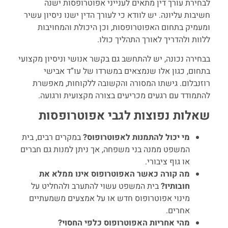
לבחירת עורך דין מתאים לענייני אפוטרופסות ישנה
חשיבות עליונה. יש לוודא כי לעורך הדין ישנו ניסיון עשיר
ומעמיק בתחום האפוטרופסות, וכן היכולת והמחויבות
ללוות ולהדריך לאורך התהליך כולו.
בבחירה נכונה, יש להתחשב גם בקשר אנושי וניסיון מקצועי
בתחום, כגון אלו שנמצאים במשרדו של עו”ד אבישי
רוזנבלום. גישתו המסורה והקשובה ללקוחות, מאפשרת
להתמודד עם רגעים מכריעים בצורה מקצועית ורגועה.
שאלות נפוצות לגבי אפוטרופסות
מי יכול להתמנות לאפוטרופוס?
במקרים רבים, בית
המשפט ממנה בני משפחה, אך ניתן למנות גם חברים
או גוף ציבורי.
מה קורה כאשר האפוטרופוס אינו ממלא את
חובותיו?
בית המשפט עשוי להתערב ולהחליט על
מינוי אפוטרופוס חדש או על אמצעים משמעתיים
אחרים.
מהי אחריות האפוטרופוס כלפי החסוי?