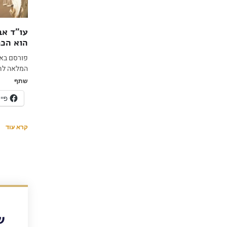
עו”ד אב
הוא הכר
המלאה לחצ
שתף
פיי
קרא עוד
ש