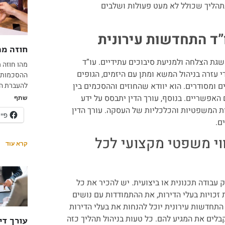
בתהליך שכולל לא מעט פעולות ושלבים
ד התחדשות עירונית
חוזה מכ
שגת הצלחה ולמניעת סיבוכים עתידיים. עו”ד
מהו חוזה 
 עזרה בניהול המשא ומתן עם היזמים, הגופים
ההסכמות ה
ים ומסודרים. הוא יוודא שהחוזים וההסכמים בין
להעברת הב
האפשריים. בנוסף, עורך הדין יתבסס על ידע
שתף
ות המשפטיות והכלכליות של העסקה. עורך הדין
פיי
ם.
ווי משפטי מקצועי לכל
קרא עוד
עבודה תכנונית או ביצועית. יש להכיר את כל
זכויות בעלי הדירות, את ההתמודדות עם נושים
התחדשות עירונית יוכל להנחות את בעלי הדירות
בלים את המגיע להם. כל טעות בניהול תהליך כזה
עורך דין