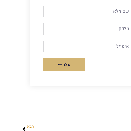
שלח
הבא