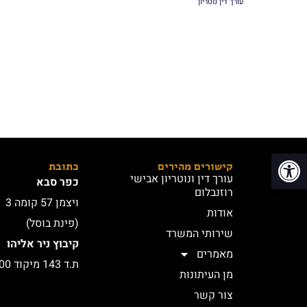
עורך דין נוטריון
פתח סרגל נגישות
קישורים מהירים
כתובת
עורך דין ונוטריון אבישי
כפר סבא
רוזנבלום
ויצמן 57 קומה 3
אודות
(פינת בוסל)
שירותי המשרד
קיבוץ ניר אליהו
מאמרים
ת.ד 143 מיקוד 4584500
מן העיתונות
צור קשר