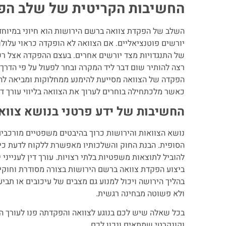
החשיבות הקריטית של שלב הפק
השלב של הפקדת צוואה ברשם הירושות הוא חיוני במיוחד 
יורשים פוטנציאליים. אם הצוואה לא הופקדה כראוי עלולו
של התנגדויות מצד יורשים אחרים. בעצם ההפקדה אצל רש
רצה להותיר שום דבר ליד המקרה ובחר לפעול על פי הדרך
הפקדה של הצוואה מסייעת להימנע ממחלוקות ומביאה להש
כאשר מלכתחילה בוחרים לערוך את הצוואה בליווי עורך ד
החשיבות של ידע פרטני בנושא צוואו
נושא הצוואות והירושות כרוך בהיבטים משפטיים מורכבי
הסופית. הבנת החוק והשלכותיו מאפשרת ללקוח לדעת כיצ
להוביל לתוצאות משפטיות בלתי רצויות. עורך דין לענייני 
ביצוע הפקדת צוואה ברשם הירושות בצורה מסודרת וחוקית
בהליך הירושה ויכול למנוע גם מצבים של עיכובים או ת
ולא פשוטה מבחינה רגשית.
בכל שאלה שיש לכם בנוגע לצוואה והפקדתה פנו לעורך הדין
וקונקרטי שמתאים ונכון לכם.