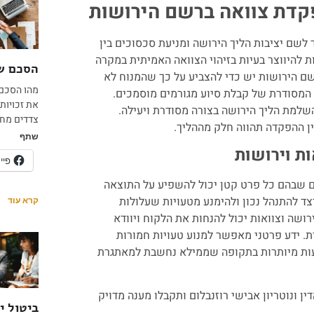
דת צוואה ברשם הירושות
לשם יציבות הליך הירושה ומניעת סכסוכים בין
ת להיווצר בעיות בזיהוי הצוואה האמיתית במקרה
הסכם שי
ם הירושות יש כדי להצביע על כך שהמנוח לא
מהו הסכם 
 המסודרת של קבלת סיוע מגורמים מוסמכים.
את זכויות
למת הליך הירושה בצורה מסודרת ויעילה.
צדדים מחז
ין ההפקדה תהווה חלק מההליך.
שתף
ת וירושות
פיי
ם שבהם כל פרט קטן יכול להשפיע על התוצאה
ד להתנהל נכון ולהימנע מטעויות שעלולות
קרא עוד
ירושה וצוואות יכול להנחות את הלקוח ויוודא
. ידע פרטני מאפשר למנוע טעויות חמורות
ביעות מיותרות בתקופה שממילא נחשבת למאתגרת
 ונוטריון אבישי רוזנבלום ותקבלו מענה מדויק
ביטול י