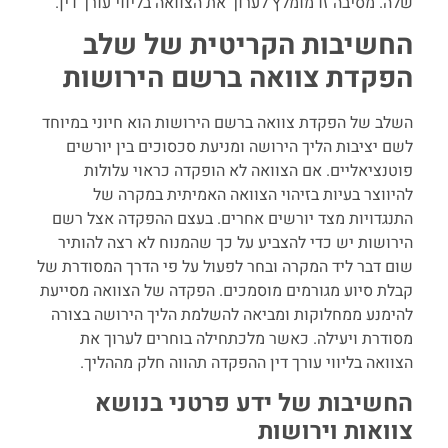
שלה. מסיבה זו מומלץ לערוך את הצוואה בליווי עורך דין.
החשיבות הקריטית של שלב
הפקדת צוואה ברשם הירושות
השלב של הפקדת צוואה ברשם הירושות הוא חיוני במיוחד
לשם יציבות הליך הירושה ומניעת סכסוכים בין יורשים
פוטנציאליים. אם הצוואה לא הופקדה כראוי עלולות
להיווצר בעיות בזיהוי הצוואה האמיתית במקרה של
התנגדויות מצד יורשים אחרים. בעצם ההפקדה אצל רשם
הירושות יש כדי להצביע על כך שהמנוח לא רצה להותיר
שום דבר ליד המקרה ובחר לפעול על פי הדרך המסודרת של
קבלת סיוע מגורמים מוסמכים. הפקדה של הצוואה מסייעת
להימנע ממחלוקות ומביאה להשלמת הליך הירושה בצורה
מסודרת ויעילה. כאשר מלכתחילה בוחרים לערוך את
הצוואה בליווי עורך דין ההפקדה תהווה חלק מההליך.
החשיבות של ידע פרטני בנושא
צוואות וירושות