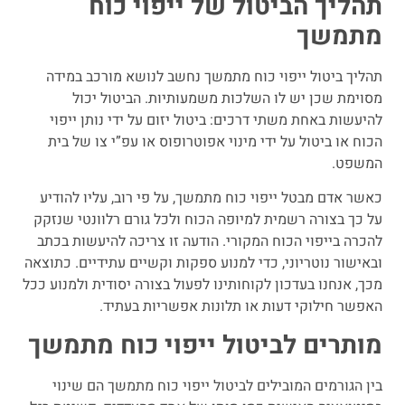
תהליך הביטול של ייפוי כוח
מתמשך
תהליך ביטול ייפוי כוח מתמשך נחשב לנושא מורכב במידה
מסוימת שכן יש לו השלכות משמעותיות. הביטול יכול
להיעשות באחת משתי דרכים: ביטול יזום על ידי נותן ייפוי
הכוח או ביטול על ידי מינוי אפוטרופוס או עפ”י צו של בית
המשפט.
כאשר אדם מבטל ייפוי כוח מתמשך, על פי רוב, עליו להודיע
על כך בצורה רשמית למיופה הכוח ולכל גורם רלוונטי שנזקק
להכרה בייפוי הכוח המקורי. הודעה זו צריכה להיעשות בכתב
ובאישור נוטריוני, כדי למנוע ספקות וקשיים עתידיים. כתוצאה
מכך, אנחנו בעדכון לקוחותינו לפעול בצורה יסודית ולמנוע ככל
האפשר חילוקי דעות או תלונות אפשריות בעתיד.
מותרים לביטול ייפוי כוח מתמשך
בין הגורמים המובילים לביטול ייפוי כוח מתמשך הם שינוי