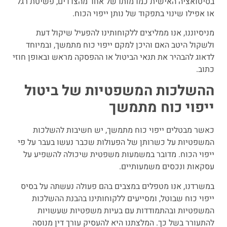
בסיטואציה האישית כמו מותו של אחד מהצדדים, פשיטת רגל
או אפילו שינוי בתפקוד של נותן ייפוי הכוח.
מניסיוננו, אנו ממליצים ללקוחותינו להפעיל שיקול דעת
ולשקול היטב האם והיכן למקם ייפוי כוח מתמשך, ובמיוחד
לדאוג להבהיר את תנאי הביטול או ההפסקה מראש ובאופן חוזי
כתוב.
ההשלכות המשפטיות של ביטול
ייפוי כוח מתמשך
כאשר מבטלים ייפוי כוח מתמשך, יש חשיבות להשלכות
המשפטיות על כשרותן של הפעולות שכבר נעשו בעבר על פי
ייפוי הכוח. מדובר במשמעות משפטית שיכולה להשפיע על
עסקאות ונכסים משמעותיים.
במשרדנו, אנו מטפלים במצבים בהם פעולה נעשתה על בסיס
ייפוי כוח שבוטל, ומסייעים ללקוחותינו בהבנת ההשלכות
המשפטיות ובהתמודדות עם בעיות משפטיות שעשויות
להתעורר בשל כך. המלצתנו היא להעסיק עורך דין מנוסה